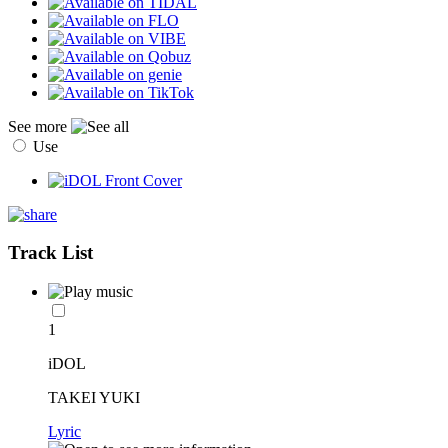
See more
Use
Track List
1
iDOL
TAKEI YUKI
Lyric