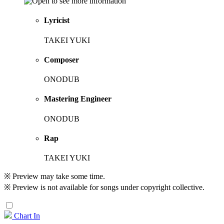
Lyricist
TAKEI YUKI
Composer
ONODUB
Mastering Engineer
ONODUB
Rap
TAKEI YUKI
※ Preview may take some time.
※ Preview is not available for songs under copyright collective.
Chart In