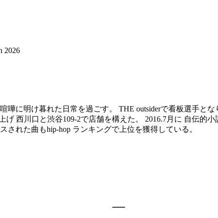
n 2026
明け暮れた日常を過ごす。 THE outsiderで看板選手となり
 西川口と渋谷109-2で店舗を構えた。 2016.7月に 自伝的
ースされた曲もhip-hop ランキングで上位を獲得している。