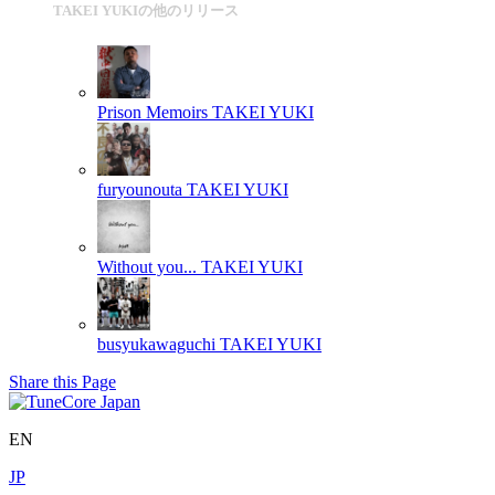
TAKEI YUKIの他のリリース
Prison Memoirs
TAKEI YUKI
furyounouta
TAKEI YUKI
Without you...
TAKEI YUKI
busyukawaguchi
TAKEI YUKI
Share this Page
EN
JP