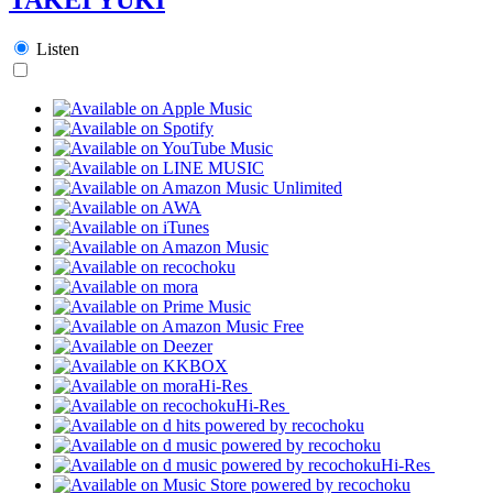
Listen
Hi-Res
Hi-Res
Hi-Res