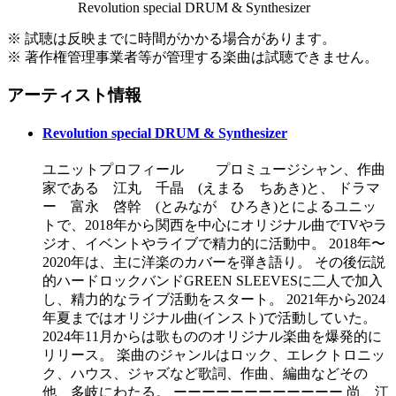
Revolution special DRUM & Synthesizer
※ 試聴は反映までに時間がかかる場合があります。
※ 著作権管理事業者等が管理する楽曲は試聴できません。
アーティスト情報
Revolution special DRUM & Synthesizer
ユニットプロフィール プロミュージシャン、作曲
家である 江丸 千晶 (えまる ちあき)と、 ドラマ
ー 富永 啓幹 (とみなが ひろき)とによるユニッ
トで、2018年から関西を中心にオリジナル曲でTVやラ
ジオ、イベントやライブで精力的に活動中。 2018年〜
2020年は、主に洋楽のカバーを弾き語り。 その後伝説
的ハードロックバンドGREEN SLEEVESに二人で加入
し、精力的なライブ活動をスタート。 2021年から2024
年夏まではオリジナル曲(インスト)で活動していた。
2024年11月からは歌もののオリジナル楽曲を爆発的に
リリース。 楽曲のジャンルはロック、エレクトロニッ
ク、ハウス、ジャズなど歌詞、作曲、編曲などその
他、多岐にわたる。 ーーーーーーーーーーーー 尚、江