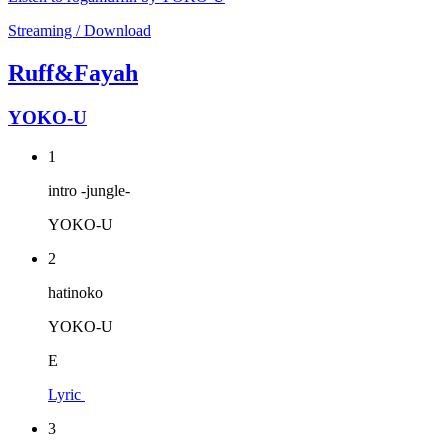
Streaming / Download
Ruff&Fayah
YOKO-U
1
intro -jungle-
YOKO-U
2
hatinoko
YOKO-U
E
Lyric
3