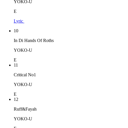
YOKO-U
E
Lyric
10
In Di Hands Of Roths
YOKO-U
E
11
Critical No1
YOKO-U
E
12
Ruff&Fayah
YOKO-U