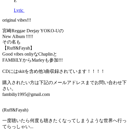
E
Lyric
original vibes!!!
宮崎Reggae Deejay YOKO-Uの
New Album !!!!!
その名も
【Ruff&Fayah】
Good vibes onliyなChaplinと
FAMBILYからMarleyも参加!!!
CDにはskitを含め他3曲収録されています！！！！
購入されたい方は下記のメールアドレスまでお問い合わせ下
さい。
fambiliy1995@gmail.com
(Ruff&Fayah)
一度聴いたら何度も聴きたくなってしまうような世界へ行っ
てらっしゃい...