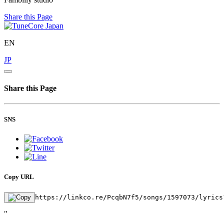
Share this Page
EN
JP
Share this Page
SNS
Copy URL
https://linkco.re/PcqbN7f5/songs/1597073/lyrics
"