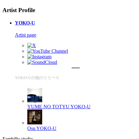
Artist Profile
YOKO-U
Artist page
YOKO-Uの他のリリース
YUME NO TOTYU
YOKO-U
Osu
YOKO-U
Fambilly studio