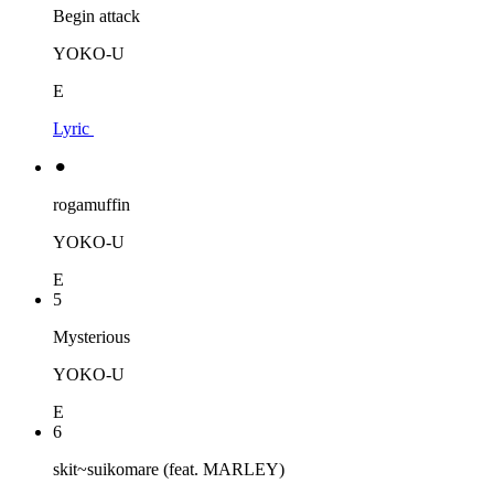
Begin attack
YOKO-U
E
Lyric
⚫︎
rogamuffin
YOKO-U
E
5
Mysterious
YOKO-U
E
6
skit~suikomare (feat. MARLEY)