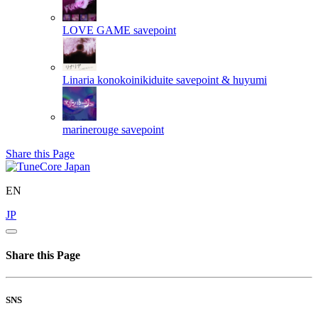
LOVE GAME
savepoint
Linaria konokoinikiduite
savepoint & huyumi
marinerouge
savepoint
Share this Page
EN
JP
Share this Page
SNS