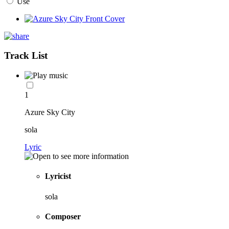
Use
Track List
1
Azure Sky City
sola
Lyric
Lyricist
sola
Composer