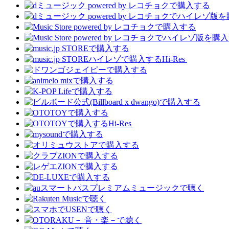
Hi-Res
Hi-Res