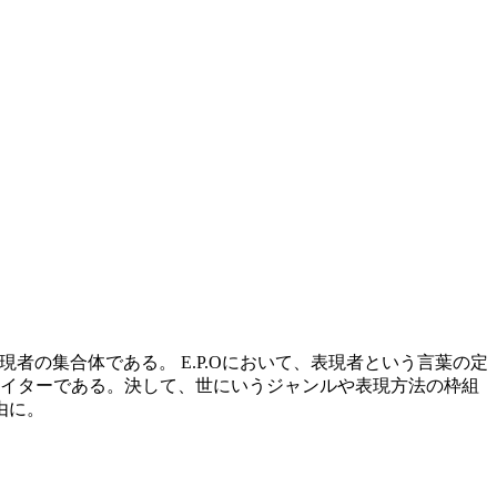
関係性の深い表現者の集合体である。 E.P.Oにおいて、表現者という言葉の定
イターである。決して、世にいうジャンルや表現方法の枠組
由に。