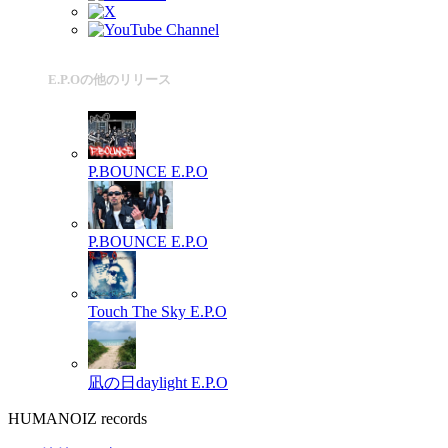
E.P.Oの他のリリース
P.BOUNCE
E.P.O
P.BOUNCE
E.P.O
Touch The Sky
E.P.O
凪の日daylight
E.P.O
HUMANOIZ records