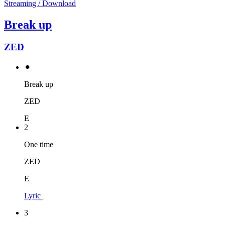
Streaming / Download
Break up
ZED
⚫︎
Break up
ZED
E
2
One time
ZED
E
Lyric
3