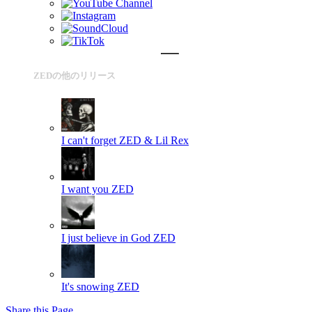
ZEDの他のリリース
I can't forget
ZED & Lil Rex
I want you
ZED
I just believe in God
ZED
It's snowing
ZED
Share this Page