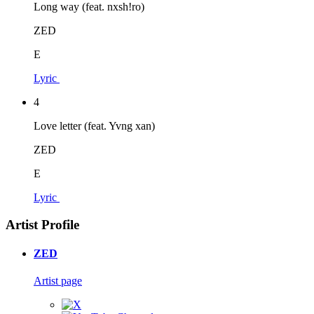
Long way (feat. nxsh!ro)
ZED
E
Lyric
4
Love letter (feat. Yvng xan)
ZED
E
Lyric
Artist Profile
ZED
Artist page