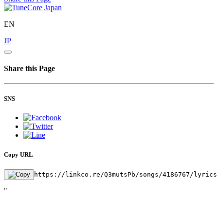
EN
JP
Share this Page
SNS
Copy URL
https://linkco.re/Q3mutsPb/songs/4186767/lyrics
"