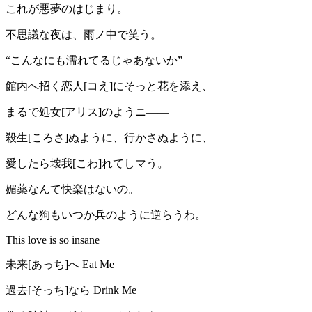
これが悪夢のはじまり。
不思議な夜は、雨ノ中で笑う。
“こんなにも濡れてるじゃあないか”
館内へ招く恋人[コえ]にそっと花を添え、
まるで処女[アリス]のようニ――
殺生[ころさ]ぬように、行かさぬように、
愛したら壊我[こわ]れてしマう。
媚薬なんて快楽はないの。
どんな狗もいつか兵のように逆らうわ。
This love is so insane
未来[あっち]へ Eat Me
過去[そっち]なら Drink Me