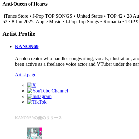
Anti-Queen of Hearts
iTunes Store • J-Pop TOP SONGS • United States • TOP 42 • 28 A
52 • 8 Jun 2025
Apple Music • J-Pop Top Songs • Romania • TOP 9
Artist Profile
KANON69
A solo creator who handles songwriting, vocals, illustration, a
been active as a freelance voice actor and VTuber under the 
Artist page
KANON69の他のリリース