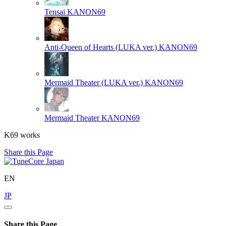
Tensai
KANON69
Anti-Queen of Hearts (LUKA ver.)
KANON69
Mermaid Theater (LUKA ver.)
KANON69
Mermaid Theater
KANON69
K69 works
Share this Page
EN
JP
Share this Page