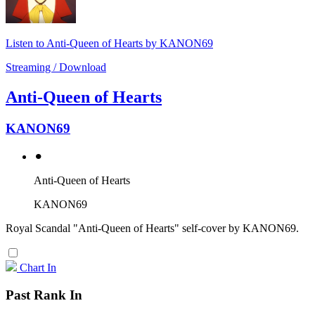
Listen to Anti-Queen of Hearts by KANON69
Streaming / Download
Anti-Queen of Hearts
KANON69
⚫︎
Anti-Queen of Hearts
KANON69
Royal Scandal "Anti-Queen of Hearts" self-cover by KANON69.
Chart In
Past Rank In