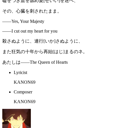
嘘をつき血を舐め愛[せいい]を述べ、
その、心臓を刺されたまま。
――Yes, Your Majesty
――I cut out my heart for you
殺さぬように、連行[いか]さぬように、
また狂気の十年から再始[はじ]まるのネ。
あたしは――The Queen of Hearts
Lyricist
KANON69
Composer
KANON69