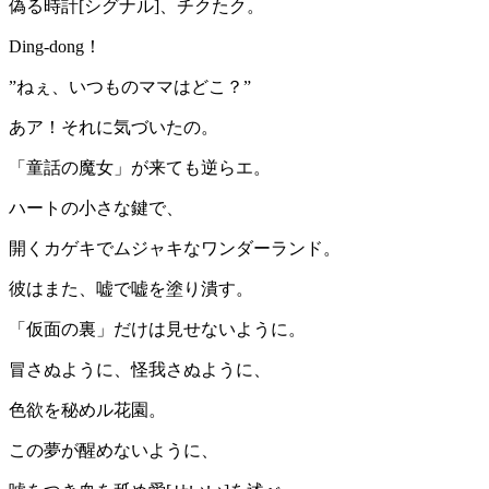
偽る時計[シグナル]、チクたク。
Ding-dong！
”ねぇ、いつものママはどこ？”
あア！それに気づいたの。
「童話の魔女」が来ても逆らエ。
ハートの小さな鍵で、
開くカゲキでムジャキなワンダーランド。
彼はまた、嘘で嘘を塗り潰す。
「仮面の裏」だけは見せないように。
冒さぬように、怪我さぬように、
色欲を秘めル花園。
この夢が醒めないように、