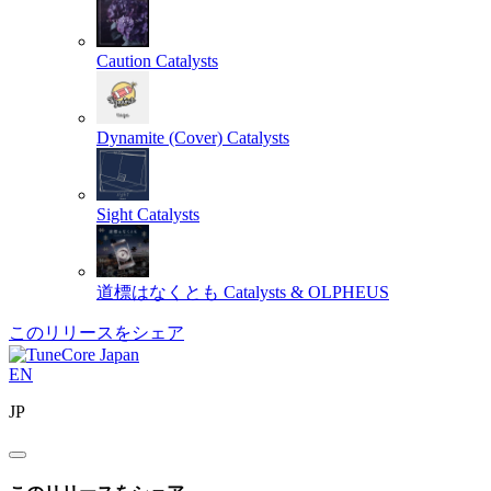
Caution
Catalysts
Dynamite (Cover)
Catalysts
Sight
Catalysts
道標はなくとも
Catalysts & OLPHEUS
このリリースをシェア
EN
JP