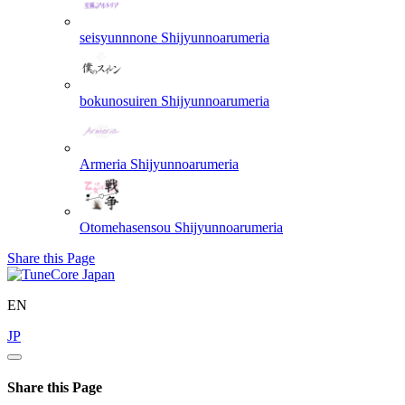
seisyunnnone
Shijyunnoarumeria
bokunosuiren
Shijyunnoarumeria
Armeria
Shijyunnoarumeria
Otomehasensou
Shijyunnoarumeria
Share this Page
EN
JP
Share this Page