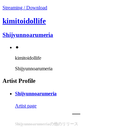
Streaming / Download
kimitoidollife
Shijyunnoarumeria
⚫︎
kimitoidollife
Shijyunnoarumeria
Artist Profile
Shijyunnoarumeria
Artist page
Shijyunnoarumeriaの他のリリース