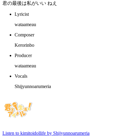
君の最後は私がいい ねえ
Lyricist
wataameau
Composer
Kerorinbo
Producer
wataameau
Vocals
Shijyunnoarumeria
Listen to kimitoidollife by Shijyunnoarumeria