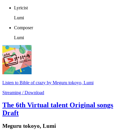
Lyricist
Lumi
Composer
Lumi
Listen to Bible of crazy by Meguru tokoyo, Lumi
Streaming / Download
The 6th Virtual talent Original songs
Draft
Meguru tokoyo, Lumi