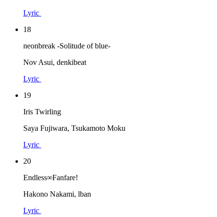
Lyric
18
neonbreak -Solitude of blue-
Nov Asui, denkibeat
Lyric
19
Iris Twirling
Saya Fujiwara, Tsukamoto Moku
Lyric
20
Endless∞Fanfare!
Hakono Nakami, lban
Lyric