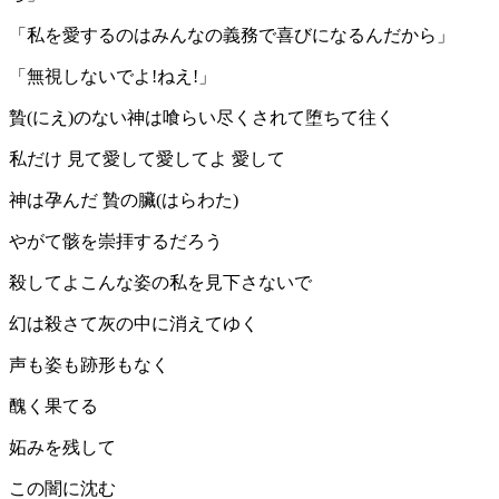
「私を愛するのはみんなの義務で喜びになるんだから」
「無視しないでよ!ねえ!」
贄(にえ)のない神は喰らい尽くされて堕ちて往く
私だけ 見て愛して愛してよ 愛して
神は孕んだ 贄の臟(はらわた)
やがて骸を崇拝するだろう
殺してよこんな姿の私を見下さないで
幻は殺さて灰の中に消えてゆく
声も姿も跡形もなく
醜く果てる
妬みを残して
この闇に沈む