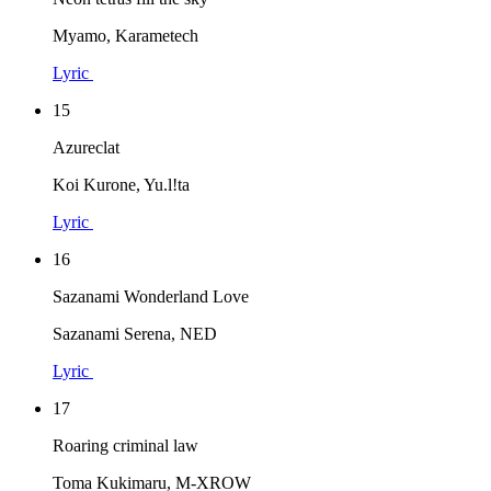
Myamo, Karametech
Lyric
15
Azureclat
Koi Kurone, Yu.l!ta
Lyric
16
Sazanami Wonderland Love
Sazanami Serena, NED
Lyric
17
Roaring criminal law
Toma Kukimaru, M-XROW