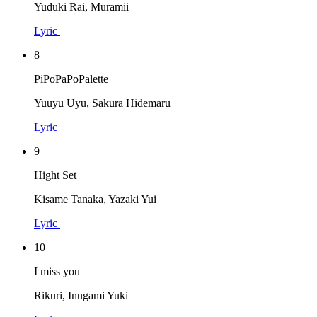
Yuduki Rai, Muramii
Lyric
8
PiPoPaPoPalette
Yuuyu Uyu, Sakura Hidemaru
Lyric
9
Hight Set
Kisame Tanaka, Yazaki Yui
Lyric
10
I miss you
Rikuri, Inugami Yuki