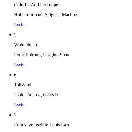
Colorful And Periscope
Hoheto Irohani, Suigetsu Machne
Lyric
5
White Stella
Pome Shirono, Usagino Shaun
Lyric
6
TailWind
Itsuki Tsukasa, G-END
Lyric
7
Entrust yourself to Lapis Lazuli