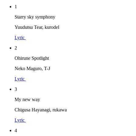
1
Starry sky symphony
Yuudutsu Tear, kurodel
Lyric
2
Ohirune Spotlight
Neko Maguro, T-J
Lyric
3
My new way
Chigusa Hayanagi, rukawa
Lyric
4