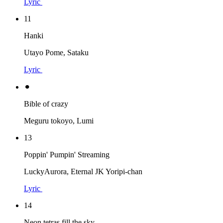
Lyric
11
Hanki
Utayo Pome, Sataku
Lyric
⚫︎
Bible of crazy
Meguru tokoyo, Lumi
13
Poppin' Pumpin' Streaming
LuckyAurora, Eternal JK Yoripi-chan
Lyric
14
Neon tetras fill the sky