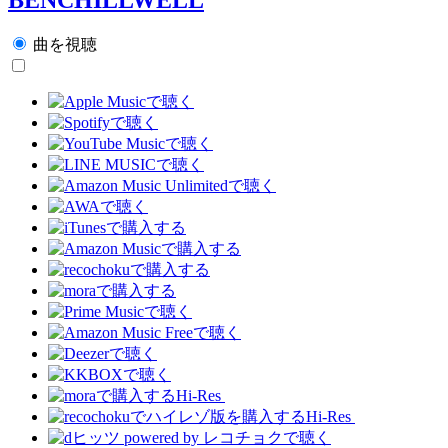
曲を視聴
Hi-Res
Hi-Res