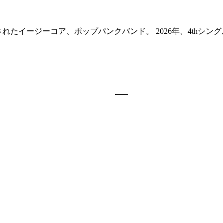
ジーコア、ポップパンクバンド。 2026年、4thシングル "Obey" を含