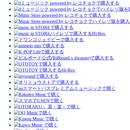
Hi-Res
Hi-Res