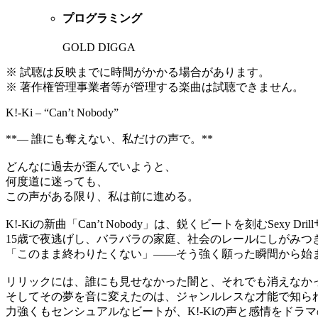
プログラミング
GOLD DIGGA
※ 試聴は反映までに時間がかかる場合があります。
※ 著作権管理事業者等が管理する楽曲は試聴できません。
K!-Ki – “Can’t Nobody”
**— 誰にも奪えない、私だけの声で。**
どんなに過去が歪んでいようと、
何度道に迷っても、
この声がある限り、私は前に進める。
K!-Kiの新曲「Can’t Nobody」は、鋭くビートを刻むS
15歳で夜逃げし、バラバラの家庭、社会のレールにしがみつ
「このまま終わりたくない」――そう強く願った瞬間から始
リリックには、誰にも見せなかった闇と、それでも消えなか
そしてその夢を音に変えたのは、ジャンルレスな才能で知られるG
力強くもセンシュアルなビートが、K!-Kiの声と感情をドラ