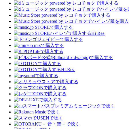
Hi-Res
Hi-Res