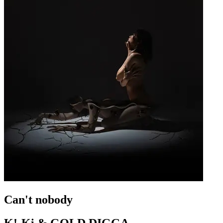
Can't nobody
K!-Ki & GOLD DIGGA