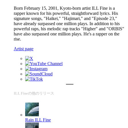
Born February 15, 2001, Kyoto-born artist ILL Fine is a
rapper known for his powerful, straightforward lyrics. His
signature songs, "Haikei," "Hajimari," and "Episode 23,"
have already surpassed one million plays. In addition to his
powerful raps, his melodic rap tracks "Higher" and "ORBIS"
have also surpassed one million plays. He's a rapper on the
rise.
Artist page
ILL Fineの他のリリース
Rain
ILL Fine