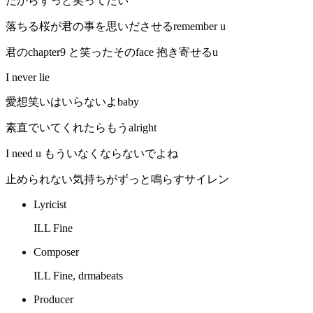
だからずっと笑ってたい
落ちる桜が君の事を思いださせるremember u
君のchapter9 と笑ったそのface 抱き寄せるu
I never lie
愛想笑いはいらないよbaby
素直でいてくれたらもうalright
I need u もういなくならないでよね
止められない気持ちがずっと鳴らすサイレン
Lyricist
ILL Fine
Composer
ILL Fine, drmabeats
Producer