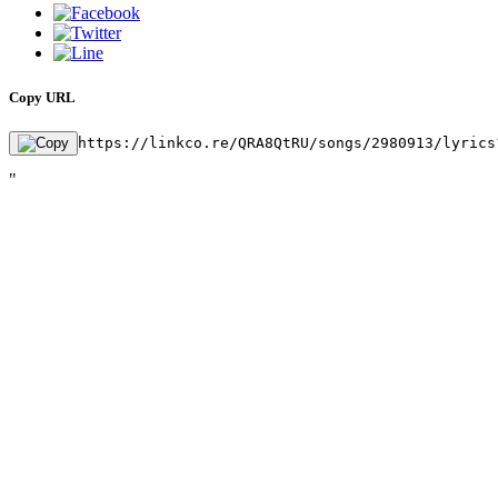
Copy URL
https://linkco.re/QRA8QtRU/songs/2980913/lyrics
"