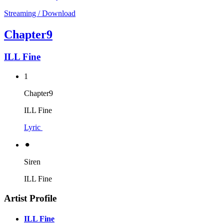
Streaming / Download
Chapter9
ILL Fine
1
Chapter9
ILL Fine
Lyric
⚫︎
Siren
ILL Fine
Artist Profile
ILL Fine