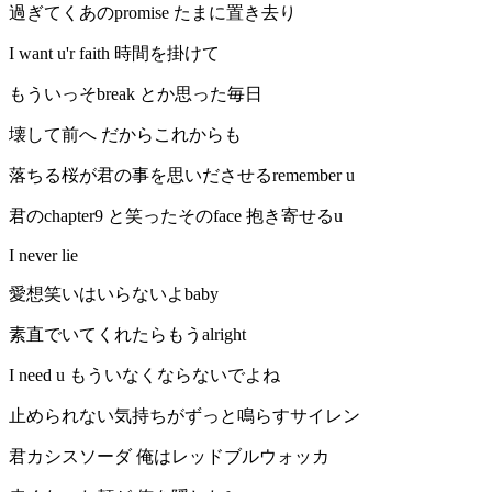
過ぎてくあのpromise たまに置き去り
I want u'r faith 時間を掛けて
もういっそbreak とか思った毎日
壊して前へ だからこれからも
落ちる桜が君の事を思いださせるremember u
君のchapter9 と笑ったそのface 抱き寄せるu
I never lie
愛想笑いはいらないよbaby
素直でいてくれたらもうalright
I need u もういなくならないでよね
止められない気持ちがずっと鳴らすサイレン
君カシスソーダ 俺はレッドブルウォッカ