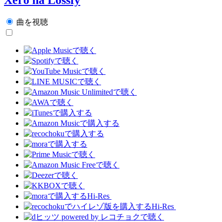
曲を視聴
Hi-Res
Hi-Res