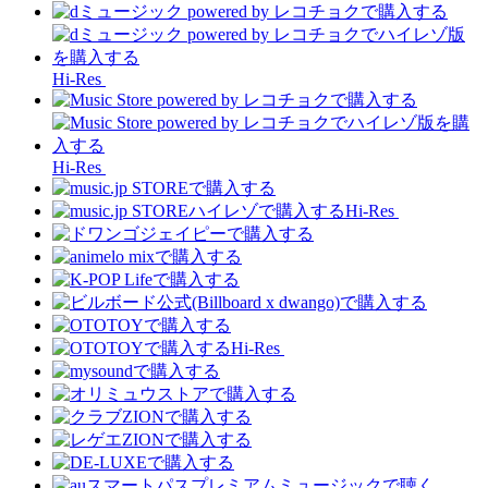
Hi-Res
Hi-Res
Hi-Res
Hi-Res