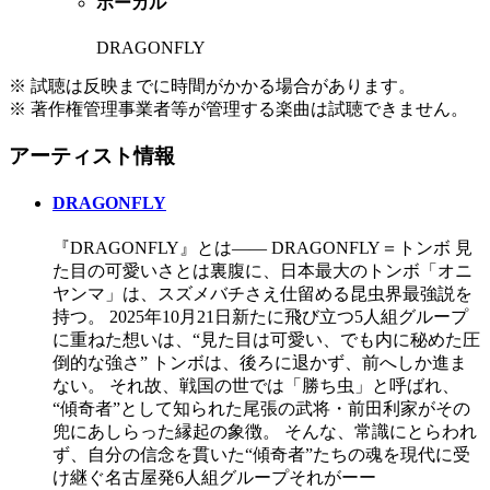
ボーカル
DRAGONFLY
※ 試聴は反映までに時間がかかる場合があります。
※ 著作権管理事業者等が管理する楽曲は試聴できません。
アーティスト情報
DRAGONFLY
『DRAGONFLY』とは―― DRAGONFLY＝トンボ ⾒
た⽬の可愛いさとは裏腹に、⽇本最⼤のトンボ「オニ
ヤンマ」は、スズメバチさえ仕留める昆⾍界最強説を
持つ。 2025年10月21日新たに飛び立つ5人組グループ
に重ねた想いは、“⾒た⽬は可愛い、でも内に秘めた圧
倒的な強さ” トンボは、後ろに退かず、前へしか進ま
ない。 それ故、戦国の世では「勝ち⾍」と呼ばれ、
“傾奇者”として知られた尾張の武将・前⽥利家がその
兜にあしらった縁起の象徴。 そんな、常識にとらわれ
ず、⾃分の信念を貫いた“傾奇者”たちの魂を現代に受
け継ぐ名古屋発6人組グループそれがーー