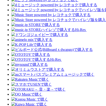
Hi-Res
Hi-Res