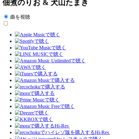
佃煮のりお & 犬山たまき
曲を視聴
Hi-Res
Hi-Res