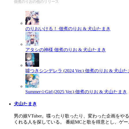
佃煮のりおの他のリリース
のりおいける！
佃煮のりお & 犬山たまき
アタシの神様
佃煮のりお & 犬山たまき
噓つきシンデレラ (2024 Ver.)
佃煮のりお & 犬山た
Summer☆Girl (2025 Ver.)
佃煮のりお & 犬山たまき
犬山たまき
男の娘VTuber。喋ったり歌ったり、変わった企画を
くれる人を探している。 番組MCと歌を得意とし、ゲ