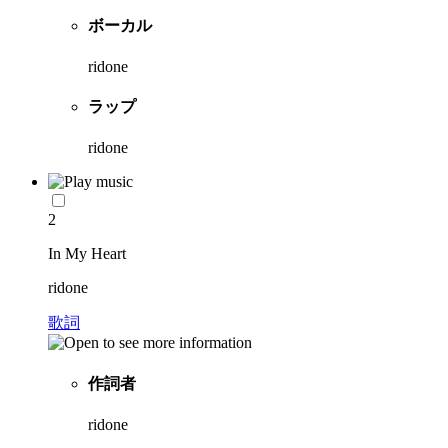
ボーカル
ridone
ラップ
ridone
2
In My Heart
ridone
歌詞
作詞者
ridone