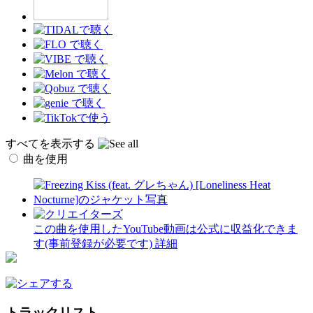
すべてを表示する
曲を使用
この曲を使用したYouTube動画は公式に収益化できま
す(事前登録が必要です)
詳細
トラックリスト