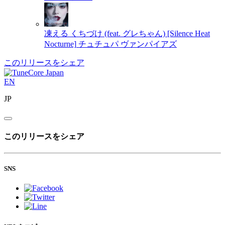
凍える くちづけ (feat. グレちゃん) [Silence Heat
Nocturne]
チュチュパ ヴァンパイアズ
このリリースをシェア
EN
JP
このリリースをシェア
SNS