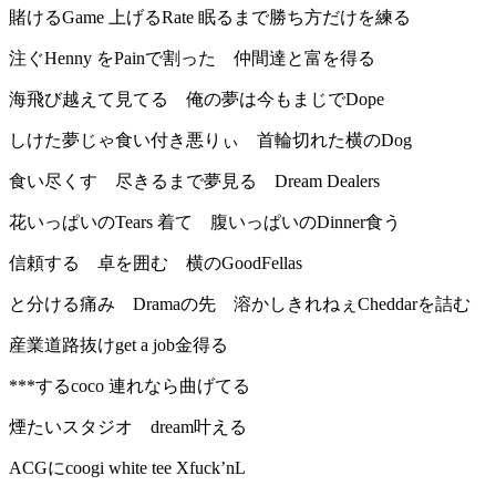
賭けるGame 上げるRate 眠るまで勝ち方だけを練る
注ぐHenny をPainで割った 仲間達と富を得る
海飛び越えて見てる 俺の夢は今もまじでDope
しけた夢じゃ食い付き悪りぃ 首輪切れた横のDog
食い尽くす 尽きるまで夢見る Dream Dealers
花いっぱいのTears 着て 腹いっぱいのDinner食う
信頼する 卓を囲む 横のGoodFellas
と分ける痛み Dramaの先 溶かしきれねぇCheddarを詰む
産業道路抜けget a job金得る
***するcoco 連れなら曲げてる
煙たいスタジオ dream叶える
ACGにcoogi white tee Xfuck’nL