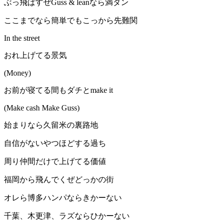
ぶっ飛ばすぜGuss & leanなら満タン
ここまでなら簡単でもこっから先難関
In the street
おれ上げてる景気
(Money)
お前が寝てる間もダチとmake it
(Make cash Make Guss)
始まりなら久留米の裏路地
自信がないやつほどする過ち
周り仲間だけで上げてる価値
福岡から飛んでくぜどっかの街
オレら博多ハンパならきかーない
千葉、木更津、ラズならひかーない