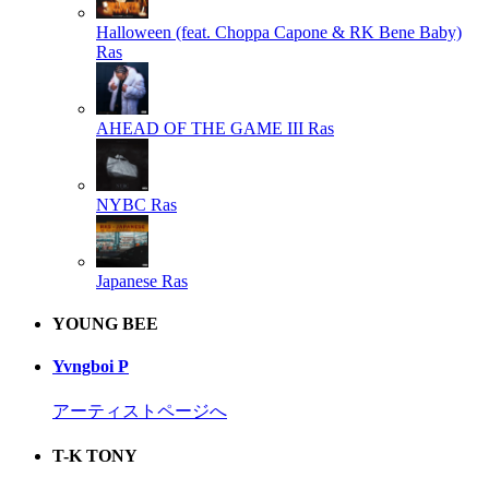
Halloween (feat. Choppa Capone & RK Bene Baby)
Ras
AHEAD OF THE GAME III
Ras
NYBC
Ras
Japanese
Ras
YOUNG BEE
Yvngboi P
アーティストページへ
T-K TONY