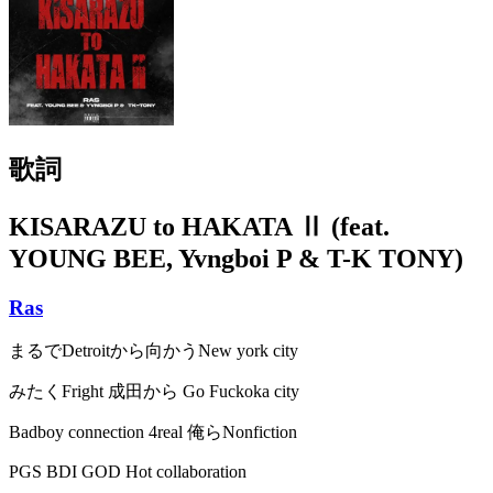
歌詞
KISARAZU to HAKATA Ⅱ (feat.
YOUNG BEE, Yvngboi P & T-K TONY)
Ras
まるでDetroitから向かうNew york city
みたくFright 成田から Go Fuckoka city
Badboy connection 4real 俺らNonfiction
PGS BDI GOD Hot collaboration