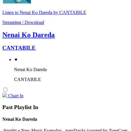
Listen to Nenai Ko Dareda by CANTABILE
Streaming / Download
Nenai Ko Dareda
CANTABILE
⚫︎
Nenai Ko Dareda
CANTABILE
Chart In
Past Playlist In
Nenai Ko Dareda
Spotify • New Music Everyday - tuneTracks (curated by TuneCore