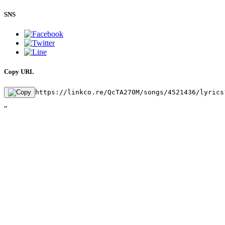
SNS
Copy URL
https://linkco.re/QcTA270M/songs/4521436/lyrics
"