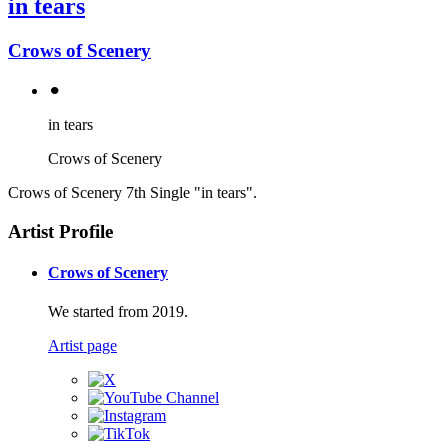
in tears
Crows of Scenery
⚫︎
in tears
Crows of Scenery
Crows of Scenery 7th Single "in tears".
Artist Profile
Crows of Scenery
We started from 2019.
Artist page