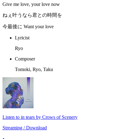
Give me love, your love now
ねぇ叶うなら君との時間を
今最後に Want your love
Lyricist
Ryo
Composer
Tomoki, Ryo, Taku
Listen to in tears by Crows of Scenery
Streaming / Download