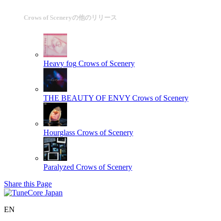
Crows of Sceneryの他のリリース
Heavy fog
Crows of Scenery
THE BEAUTY OF ENVY
Crows of Scenery
Hourglass
Crows of Scenery
Paralyzed
Crows of Scenery
Share this Page
EN