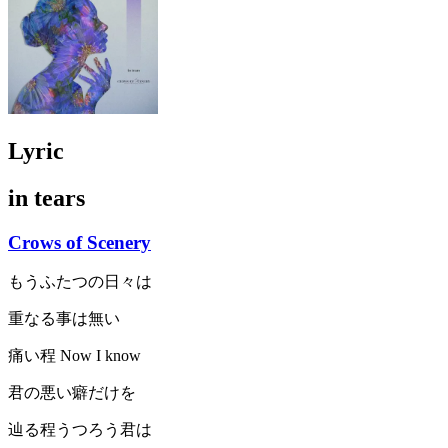
Lyric
in tears
Crows of Scenery
もうふたつの日々は
重なる事は無い
痛い程 Now I know
君の悪い癖だけを
辿る程うつろう君は