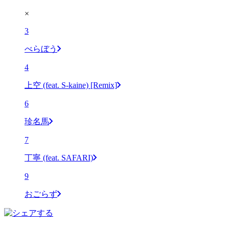
×
3
べらぼう
4
上空 (feat. S-kaine) [Remix]
6
珍名馬
7
丁寧 (feat. SAFARI)
9
おごらず