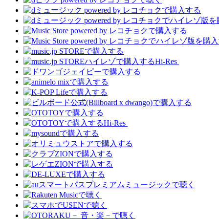
Hi-Res
Hi-Res