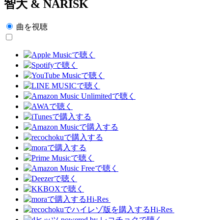
智大 & NARISK
曲を視聴
Hi-Res
Hi-Res