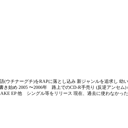
球諸語(ウチナーグチ)をRAPに落とし込み 新ジャンルを追求し 
 2005 〜2006年 路上でのCD-R手売り (反逆アンセム) (七福神)
3 年 SINASAKE EP 他 シングル等をリリース 現在、過去