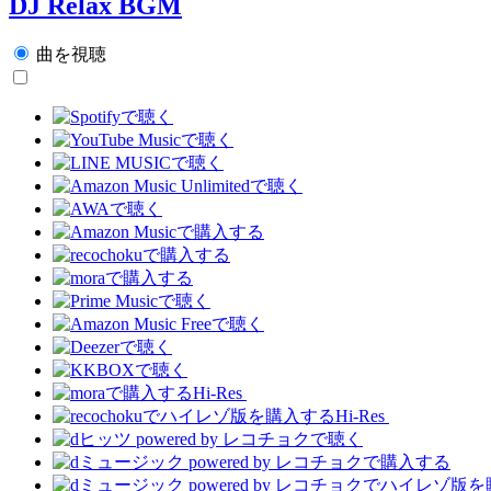
DJ Relax BGM
曲を視聴
Hi-Res
Hi-Res