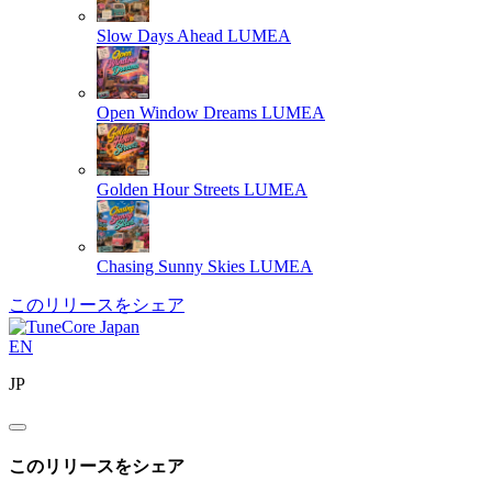
Slow Days Ahead
LUMEA
Open Window Dreams
LUMEA
Golden Hour Streets
LUMEA
Chasing Sunny Skies
LUMEA
このリリースをシェア
EN
JP
このリリースをシェア