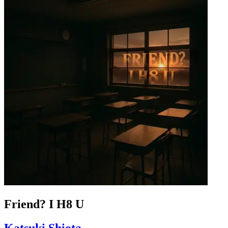
Friend? I H8 U
Katsuki Shiota