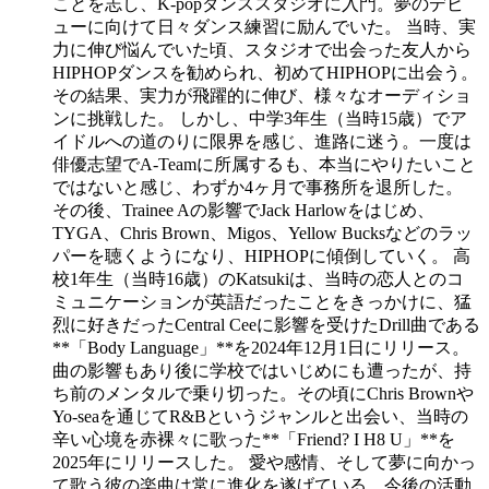
ことを志し、K-popダンススタジオに入門。夢のデビ
ューに向けて日々ダンス練習に励んでいた。 当時、実
力に伸び悩んでいた頃、スタジオで出会った友人から
HIPHOPダンスを勧められ、初めてHIPHOPに出会う。
その結果、実力が飛躍的に伸び、様々なオーディショ
ンに挑戦した。 しかし、中学3年生（当時15歳）でア
イドルへの道のりに限界を感じ、進路に迷う。一度は
俳優志望でA-Teamに所属するも、本当にやりたいこと
ではないと感じ、わずか4ヶ月で事務所を退所した。
その後、Trainee Aの影響でJack Harlowをはじめ、
TYGA、Chris Brown、Migos、Yellow Bucksなどのラッ
パーを聴くようになり、HIPHOPに傾倒していく。 高
校1年生（当時16歳）のKatsukiは、当時の恋人とのコ
ミュニケーションが英語だったことをきっかけに、猛
烈に好きだったCentral Ceeに影響を受けたDrill曲である
**「Body Language」**を2024年12月1日にリリース。
曲の影響もあり後に学校ではいじめにも遭ったが、持
ち前のメンタルで乗り切った。その頃にChris Brownや
Yo-seaを通じてR&Bというジャンルと出会い、当時の
辛い心境を赤裸々に歌った**「Friend? I H8 U」**を
2025年にリリースした。 愛や感情、そして夢に向かっ
て歌う彼の楽曲は常に進化を遂げている。今後の活動