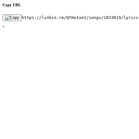
Copy URL
https://linkco.re/QtHu1xe1/songs/1833019/lyrics
"