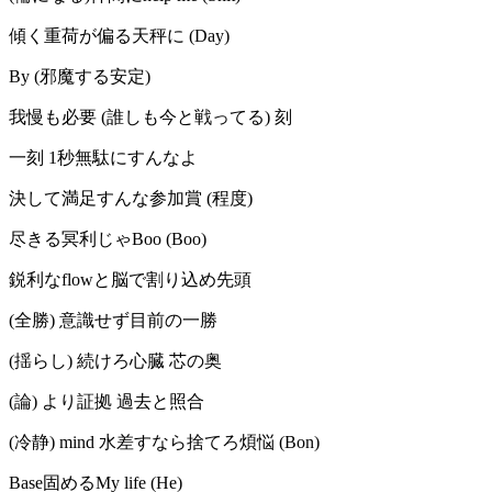
傾く重荷が偏る天秤に (Day)
By (邪魔する安定)
我慢も必要 (誰しも今と戦ってる) 刻
一刻 1秒無駄にすんなよ
決して満足すんな参加賞 (程度)
尽きる冥利じゃBoo (Boo)
鋭利なflowと脳で割り込め先頭
(全勝) 意識せず目前の一勝
(揺らし) 続けろ心臓 芯の奥
(論) より証拠 過去と照合
(冷静) mind 水差すなら捨てろ煩悩 (Bon)
Base固めるMy life (He)