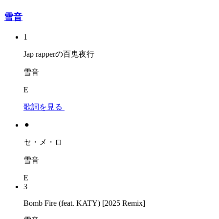
雪音
1
Jap rapperの百鬼夜行
雪音
E
歌詞を見る
⚫︎
セ・メ・ロ
雪音
E
3
Bomb Fire (feat. KATY) [2025 Remix]