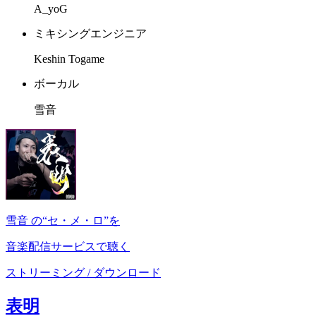
A_yoG
ミキシングエンジニア
Keshin Togame
ボーカル
雪音
雪音 の“セ・メ・ロ”を
音楽配信サービスで聴く
ストリーミング / ダウンロード
表明