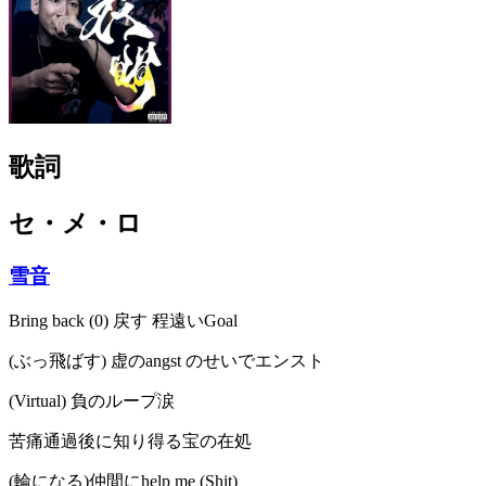
歌詞
セ・メ・ロ
雪音
Bring back (0) 戻す 程遠いGoal
(ぶっ飛ばす) 虚のangst のせいでエンスト
(Virtual) 負のループ涙
苦痛通過後に知り得る宝の在処
(輪になる)仲間にhelp me (Shit)