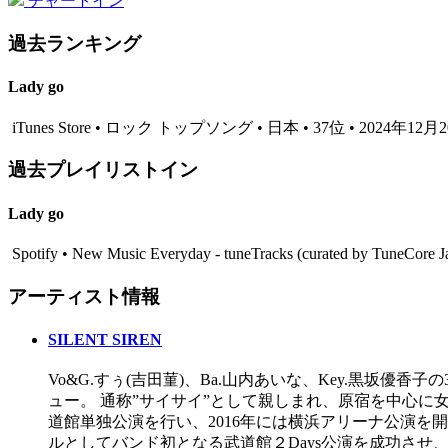
チャートイン
過去ランキング
Lady go
iTunes Store • ロック トップソング • 日本 • 37位 • 2024年12月
過去プレイリストイン
Lady go
Spotify • New Music Everyday - tuneTracks (curated by TuneCo
アーティスト情報
SILENT SIREN
Vo&G.すぅ(吉田菫)、Ba.山内あいな、Key.黒坂優香子の
ュー。 通称”サイサイ”として親しまれ、原宿を中心に女
道館単独公演を行い、2016年には横浜アリーナ公演を
ルとしてバンド初となる武道館２Days公演を成功させ、