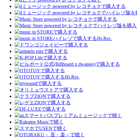
Hi-Res
Hi-Res