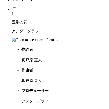
1
五常の花
アンダーグラフ
作詞者
真戸原 直人
作曲者
真戸原 直人
プロデューサー
アンダーグラフ