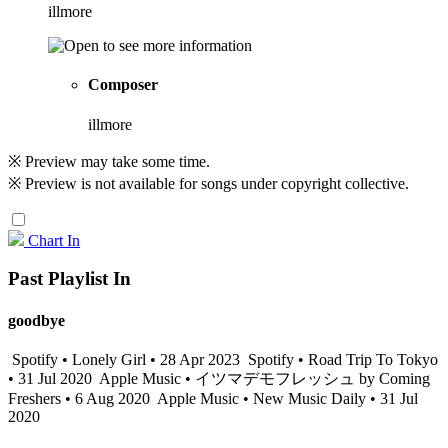
illmore
Composer
illmore
※ Preview may take some time.
※ Preview is not available for songs under copyright collective.
Chart In
Past Playlist In
goodbye
Spotify • Lonely Girl • 28 Apr 2023
Spotify • Road Trip To Tokyo
• 31 Jul 2020
Apple Music • イツマデモフレッシュ by Coming
Freshers • 6 Aug 2020
Apple Music • New Music Daily • 31 Jul
2020