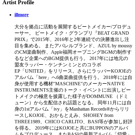
Artist Profile
illmore
大分を拠点に活動を展開するビートメイカー/プロデュ
ーサー。 ビートメイク・グランプリ『BEAT GRAND
PRIX』で2015年、2016年と2年連続での決勝進出し注
目を集める。 またアパレルブランド、AZUL by moussy
のCM楽曲制作、Apple福岡オープニングBGMの制作す
るなど企業へのBGM提供も行う。 2017年には地元の
盟友ラッパー・ケンチンミンとのコラボ
EP「UNITED」をリリース。さらにラッパーKOJOEの
アルバム「here」へ6曲楽曲提供を行う。 2018年には自
身が使用する機材"MASCHINE"のメーカーNATIVE
INSTRUMENTS主催のトーク・イベントに出演しビー
トメイクの極意を披露した様子がDOMMUNE （ドミ
ューン）から生配信され話題となる。 同年11月には自
身の1stアルバム「ivy」をManhattan Records®️からリリ
ースしKOJOE、おかもとえみ、SHOHEY from
THREE1989、CHICO CARLITO、BASI等が参加し好評
を得る。 2019年にはKOJOEと共にBUPPONのアルバ
ムをプロデュース、またBASIの最新アルバム「切愛」