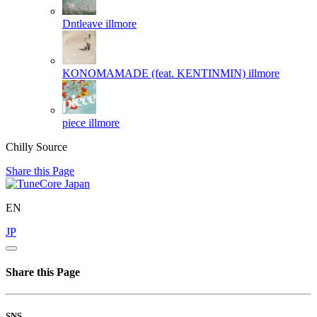
Dntleave
illmore
KONOMAMADE (feat. KENTINMIN)
illmore
piece
illmore
Chilly Source
Share this Page
EN
JP
Share this Page
SNS