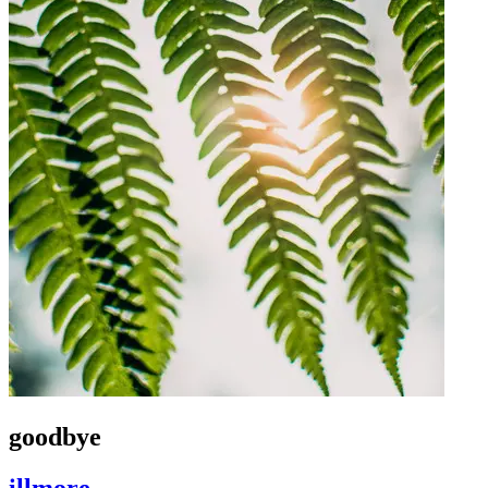
goodbye
illmore