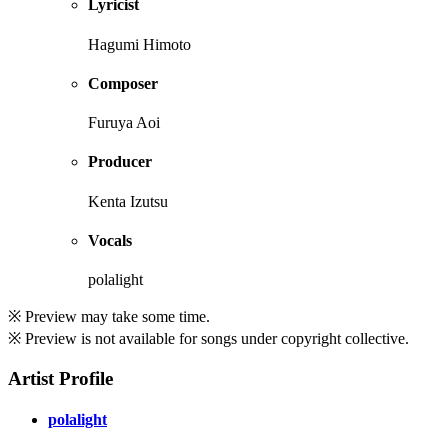
Lyricist
Hagumi Himoto
Composer
Furuya Aoi
Producer
Kenta Izutsu
Vocals
polalight
※ Preview may take some time.
※ Preview is not available for songs under copyright collective.
Artist Profile
polalight