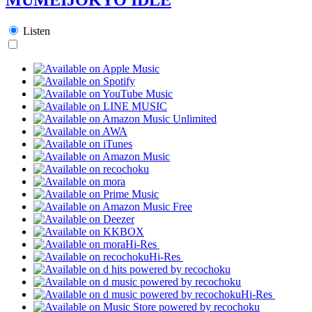
Listen
Hi-Res
Hi-Res
Hi-Res