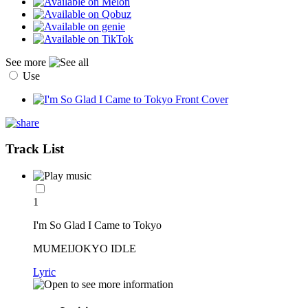
See more
Use
Track List
1
I'm So Glad I Came to Tokyo
MUMEIJOKYO IDLE
Lyric