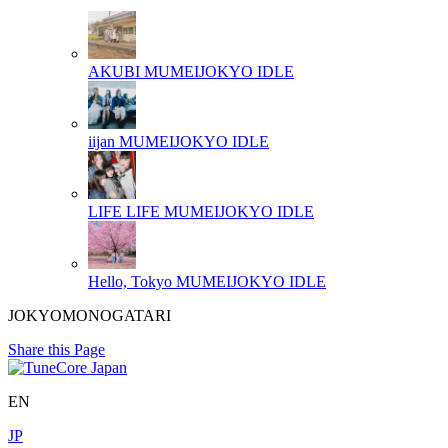
AKUBI
MUMEIJOKYO IDLE
iijan
MUMEIJOKYO IDLE
LIFE LIFE
MUMEIJOKYO IDLE
Hello, Tokyo
MUMEIJOKYO IDLE
JOKYOMONOGATARI
Share this Page
EN
JP