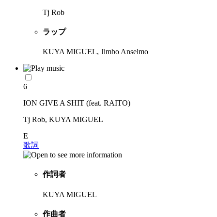
Tj Rob
ラップ
KUYA MIGUEL, Jimbo Anselmo
6
ION GIVE A SHIT (feat. RAITO)
Tj Rob, KUYA MIGUEL
E
歌詞
作詞者
KUYA MIGUEL
作曲者