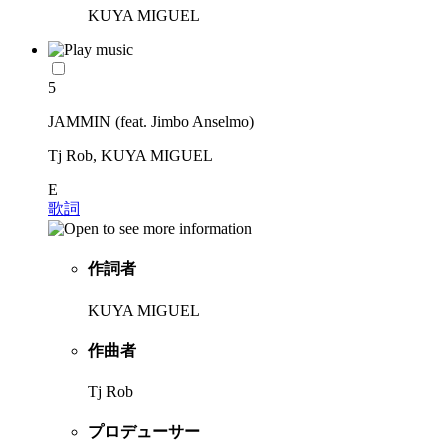
KUYA MIGUEL
5
JAMMIN (feat. Jimbo Anselmo)
Tj Rob, KUYA MIGUEL
E
歌詞
作詞者
KUYA MIGUEL
作曲者
Tj Rob
プロデューサー