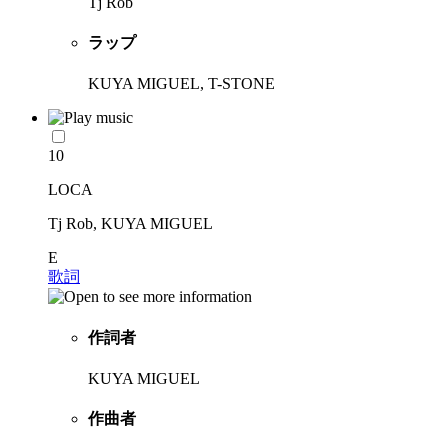
Tj Rob
ラップ
KUYA MIGUEL, T-STONE
10
LOCA
Tj Rob, KUYA MIGUEL
E
歌詞
作詞者
KUYA MIGUEL
作曲者