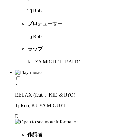
Tj Rob
プロデューサー
Tj Rob
ラップ
KUYA MIGUEL, RAITO
7
RELAX (feat. J"KID & R¥O)
Tj Rob, KUYA MIGUEL
E
作詞者