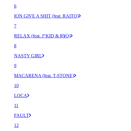
6
ION GIVE A SHIT (feat. RAITO)
7
RELAX (feat. J"KID & R¥O)
8
NASTY GIRL
9
MACARENA (feat. T-STONE)
10
LOCA
11
FAULT
12