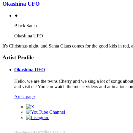
Okashina UFO
⚫︎
Black Santa
Okashina UFO
It's Christmas night, and Santa Claus comes for the good kids in red, 
Artist Profile
Okashina UFO
Hello, we are the twins Cherry and we sing a lot of songs ab
and visit us! You can watch the music videos and animations 
Artist page
Okashina UFOの他のリリース