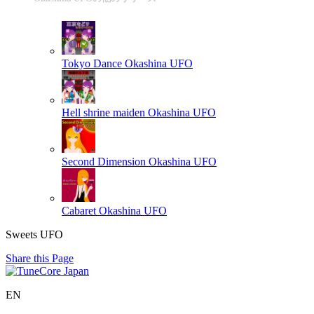
Tokyo Dance
Okashina UFO
Hell shrine maiden
Okashina UFO
Second Dimension
Okashina UFO
Cabaret
Okashina UFO
Sweets UFO
Share this Page
EN