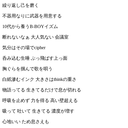
繰り返し己を磨く
不器用なりに武器を用意する
10代から養うB-BOYイズム
断れないなぁ 大人気ない 会議室
気分はその場でcipher
呑み込む生唾 ぶっ飛ばす上っ面
胸ぐらを掴んで歌を唄う
白紙滲むインク 大きさはthinkの重さ
物語ってる 生きてるだけで息が切れる
呼吸を止めず 力を得る 高い壁超える
吸って 吐いて 生きてる 濃度が増す
心地いい ため息さえも