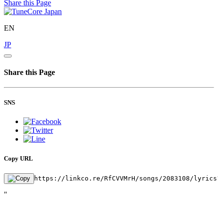
Share this Page
EN
JP
Share this Page
SNS
Copy URL
https://linkco.re/RfCVVMrH/songs/2083108/lyrics
"