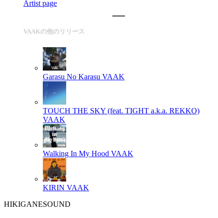
Artist page
VAAKの他のリリース
Garasu No Karasu
VAAK
TOUCH THE SKY (feat. TIGHT a.k.a. REKKO)
VAAK
Walking In My Hood
VAAK
KIRIN
VAAK
HIKIGANESOUND