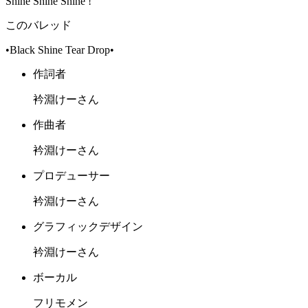
Shine Shine Shine !
このバレッド
•Black Shine Tear Drop•
作詞者
衿淵けーさん
作曲者
衿淵けーさん
プロデューサー
衿淵けーさん
グラフィックデザイン
衿淵けーさん
ボーカル
フリモメン