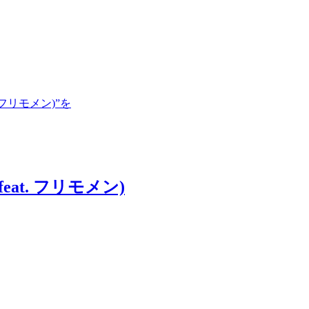
フリモメン)”を
at. フリモメン)