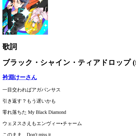
歌詞
ブラック・シャイン・ティアドロップ (fe
衿淵けーさん
一目交わればアガパンサス
引き返す？もう遅いかも
零れ落ちた My Black Diamond
ウェヌスさえもエンヴィー•チャーム
このまま Don't miss it