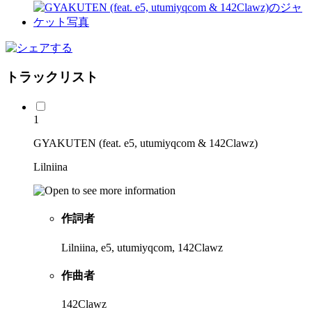
トラックリスト
1
GYAKUTEN (feat. e5, utumiyqcom & 142Clawz)
Lilniina
作詞者
Lilniina, e5, utumiyqcom, 142Clawz
作曲者
142Clawz