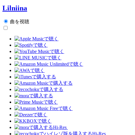
Lilniina
曲を視聴
Hi-Res
Hi-Res