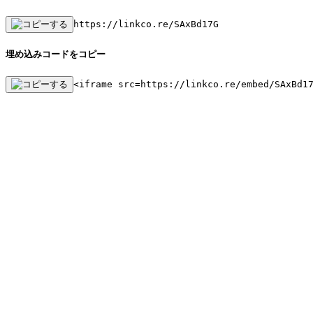
https://linkco.re/SAxBd17G
埋め込みコードをコピー
<iframe src=https://linkco.re/embed/SAxBd1