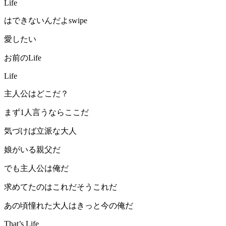
Life
はできないんだよswipe
愛したい
お前のLife
Life
主人公はどこだ？
まず1人言うならここだ
気づけば立派な大人
娘がいる親父だ
でも主人公は俺だ
求めてたのはこれだそうこれだ
あの頃憧れた大人はきっと今の俺だ
That’s Life