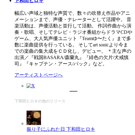
下和田ヒロキ
幅広い声域と独特な声質で、数々の吹替え作品やアニ
メーションまで、声優・ナレーターとして活躍中。 音
楽活動は、声優活動と並行して活動。 作詞作曲から演
奏・歌唱、そしてテレビ・ラジオ番組からドラマCDや
ゲーム、大人気声優ユニット『Teamゆ〜たく』まで多
数に楽曲提供を行っている。 そしてart sonicより今ま
での楽曲の集大成をＣＤ化し、デビュー。 ＊主な声の
出演／『戦国BASARA/森蘭丸』『緋色の欠片/犬戒慎
司』『キャプテン・アース/パック』など。
アーティストページへ
下和田ヒロキの他のリリース
振り子にふれた日
下和田ヒロキ