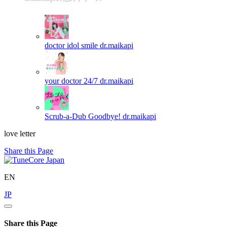
doctor idol smile
dr.maikapi
your doctor 24/7
dr.maikapi
Scrub-a-Dub Goodbye!
dr.maikapi
love letter
Share this Page
EN
JP
Share this Page