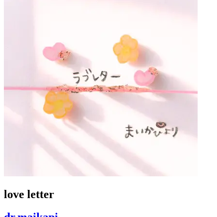
love letter
dr.maikapi