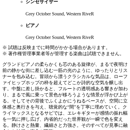
シンセサイザー
Grey October Sound, Western RiveR
ピアノ
Grey October Sound, Western RiveR
※ 試聴は反映までに時間がかかる場合があります。
※ 著作権管理事業者等が管理する楽曲は試聴できません。
グランドピアノの柔らかくも芯のある旋律が、まるで夜明け
前の静かな街に差し込む一筋の光のように、ゆったりとリス
ナーを包み込む。冒頭から漂うクラシカルな気品は、ローフ
ァイヒップホップの枠を超えてどこか詩的な空気を醸し出
す。中盤に差し掛かると、フルートの透明感ある響きが加わ
り、まるで風に乗って景色が移ろうような情景が浮かび上が
る。そしてその背後でふくよかにうねるベースが、空間に立
体感と奥行きを与え、聴覚的な“間”を丁寧に埋めていく。ク
ライマックスとなるサビでは、エレキギターが感情の振れ幅
を一気に押し広げ、内省的だった世界観が一瞬で色を変え
る。静けさと熱量、繊細さと力強さ。そのすべてが見事に融