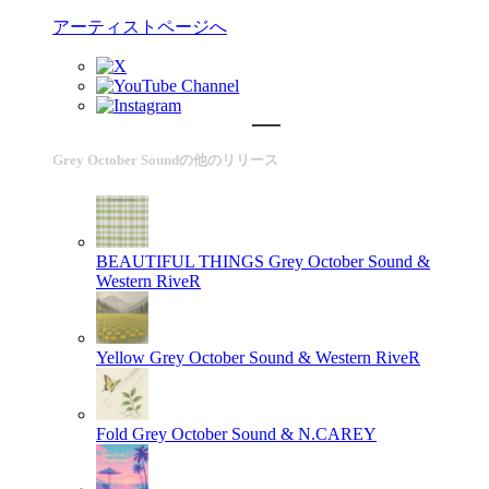
アーティストページへ
Grey October Soundの他のリリース
BEAUTIFUL THINGS
Grey October Sound &
Western RiveR
Yellow
Grey October Sound & Western RiveR
Fold
Grey October Sound & N.CAREY