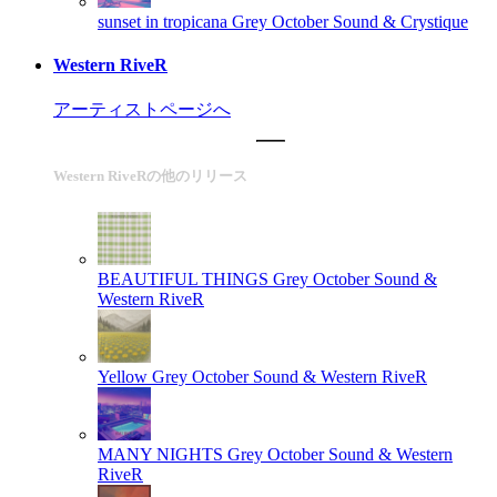
sunset in tropicana
Grey October Sound & Crystique
Western RiveR
アーティストページへ
Western RiveRの他のリリース
BEAUTIFUL THINGS
Grey October Sound &
Western RiveR
Yellow
Grey October Sound & Western RiveR
MANY NIGHTS
Grey October Sound & Western
RiveR