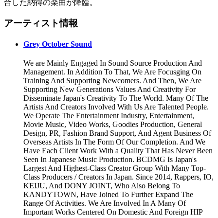
合した納得の楽曲が降臨。
アーティスト情報
Grey October Sound
We are Mainly Engaged In Sound Source Production And
Management. In Addition To That, We Are Focusging On
Training And Supporting Newcomers. And Then, We Are
Supporting New Generations Values And Creativity For
Disseminate Japan's Creativity To The World. Many Of The
Artists And Creators Involved With Us Are Talented People.
We Operate The Entertainment Industry, Entertainment,
Movie Music, Video Works, Goodies Production, General
Design, PR, Fashion Brand Support, And Agent Business Of
Overseas Artists In The Form Of Our Completion. And We
Have Each Client Work With a Quality That Has Never Been
Seen In Japanese Music Production. BCDMG Is Japan's
Largest And Highest-Class Creator Group With Many Top-
Class Producers / Creators In Japan. Since 2014, Rappers, IO,
KEIJU, And DONY JOINT, Who Also Belong To
KANDYTOWN, Have Joined To Further Expand The
Range Of Activities. We Are Involved In A Many Of
Important Works Centered On Domestic And Foreign HIP