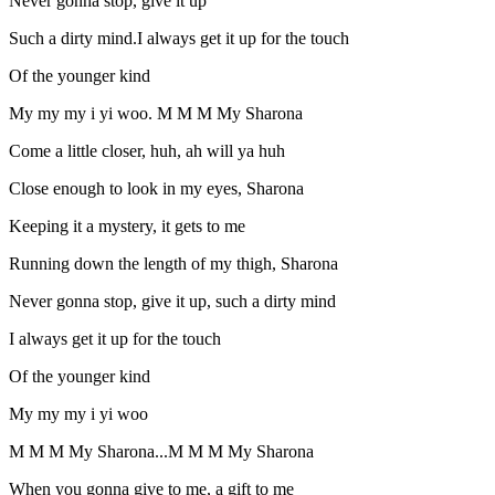
Never gonna stop, give it up
Such a dirty mind.I always get it up for the touch
Of the younger kind
My my my i yi woo. M M M My Sharona
Come a little closer, huh, ah will ya huh
Close enough to look in my eyes, Sharona
Keeping it a mystery, it gets to me
Running down the length of my thigh, Sharona
Never gonna stop, give it up, such a dirty mind
I always get it up for the touch
Of the younger kind
My my my i yi woo
M M M My Sharona...M M M My Sharona
When you gonna give to me, a gift to me