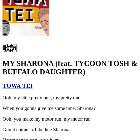
歌詞
MY SHARONA (feat. TYCOON TOSH &
BUFFALO DAUGHTER)
TOWA TEI
Ooh, my little pretty one, my pretty one
When you gonna give me some time, Sharona?
Ooh, you make my motor run, my motor run
Gun it comin' off the line Sharona