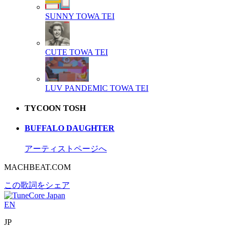
SUNNY
TOWA TEI
CUTE
TOWA TEI
LUV PANDEMIC
TOWA TEI
TYCOON TOSH
BUFFALO DAUGHTER
アーティストページへ
MACHBEAT.COM
この歌詞をシェア
EN
JP