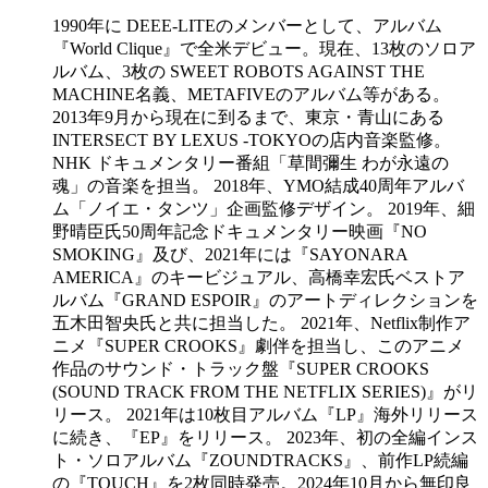
1990年に DEEE-LITEのメンバーとして、アルバム
『World Clique』で全米デビュー。現在、13枚のソロア
ルバム、3枚の SWEET ROBOTS AGAINST THE
MACHINE名義、METAFIVEのアルバム等がある。
2013年9月から現在に到るまで、東京・青山にある
INTERSECT BY LEXUS -TOKYOの店内音楽監修。
NHK ドキュメンタリー番組「草間彌生 わが永遠の
魂」の音楽を担当。 2018年、YMO結成40周年アルバ
ム「ノイエ・タンツ」企画監修デザイン。 2019年、細
野晴臣氏50周年記念ドキュメンタリー映画『NO
SMOKING』及び、2021年には『SAYONARA
AMERICA』のキービジュアル、高橋幸宏氏ベストア
ルバム『GRAND ESPOIR』のアートディレクションを
五木田智央氏と共に担当した。 2021年、Netflix制作ア
ニメ『SUPER CROOKS』劇伴を担当し、このアニメ
作品のサウンド・トラック盤『SUPER CROOKS
(SOUND TRACK FROM THE NETFLIX SERIES)』がリ
リース。 2021年は10枚目アルバム『LP』海外リリース
に続き、『EP』をリリース。 2023年、初の全編インス
ト・ソロアルバム『ZOUNDTRACKS』、前作LP続編
の『TOUCH』を2枚同時発売。2024年10月から無印良