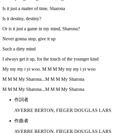
Is it just a matter of time, Sharona
Is it destiny, destiny?
Or is it just a game in my mind, Sharona?
Never gonna stop, give it up
Such a dirty mind
I always get it up, for the touch of the younger kind
My my my i yi woo. M M M My my my i yi woo
M M M My Sharona...M M M My Sharona
M M M My Sharona...M M M My Sharona
作詞者
AVERRE BERTON, FIEGER DOUGLAS LARS
作曲者
AVERRE BERTON, FIEGER DOUGLAS LARS