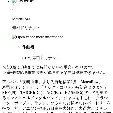
1
MatenRow
寿司ドミナント
作曲者
REY, 寿司ドミナント
※ 試聴は反映までに時間がかかる場合があります。
※ 著作権管理事業者等が管理する楽曲は試聴できません。
アルバム「夜奏曲集」より先行配信第2弾「MatenRow」
寿司ドミナントとは 「チック・コリアから初音ミクまで」
REY(Pf)、TAICHI(Drs)、AOI(Ba)、KASEI(Gt) の4 名を擁す
るインストゥルメンタルバンド。 ジャズを中心に、クラシ
ック、ポップス、ラテン、ソウルなど様々なレパートリーを
持つ一方、アニソンやボカロ曲も大好き、大得意。 ジャン