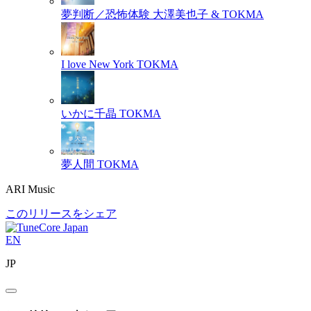
夢判断／恐怖体験
大澤美也子 & TOKMA
I love New York
TOKMA
いかに千晶
TOKMA
夢人間
TOKMA
ARI Music
このリリースをシェア
EN
JP