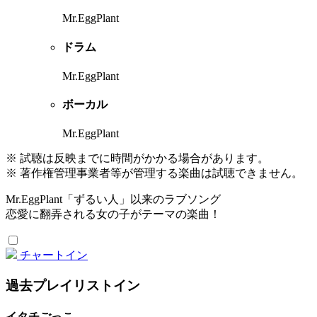
Mr.EggPlant
ドラム
Mr.EggPlant
ボーカル
Mr.EggPlant
※ 試聴は反映までに時間がかかる場合があります。
※ 著作権管理事業者等が管理する楽曲は試聴できません。
Mr.EggPlant「ずるい人」以来のラブソング
恋愛に翻弄される女の子がテーマの楽曲！
チャートイン
過去プレイリストイン
イタチごっこ