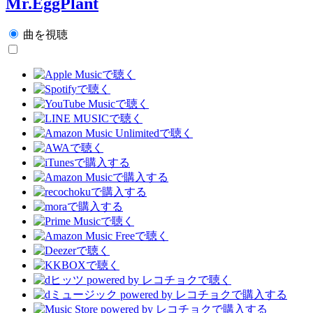
Mr.EggPlant
曲を視聴