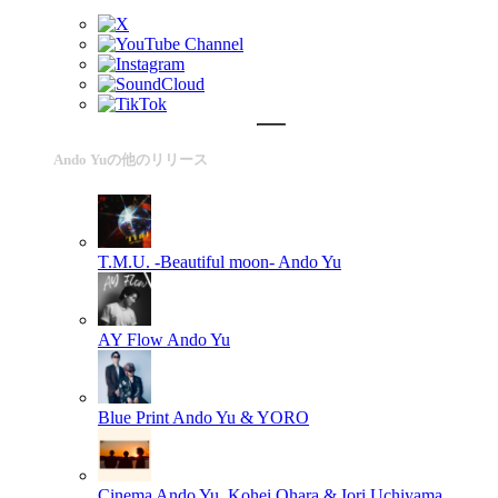
Ando Yuの他のリリース
T.M.U. -Beautiful moon-
Ando Yu
AY Flow
Ando Yu
Blue Print
Ando Yu & YORO
Cinema
Ando Yu, Kohei Ohara & Iori Uchiyama