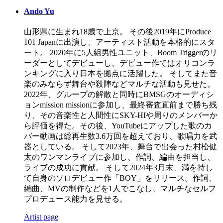
Ando Yu
山形県に生まれ18歳で上京。 その後2019年にProduce
101 Japanに出演し、アーティスト活動を本格的にスタ
ート。 2020年に5人組男性ユニット、Boom Triggerのリ
ーダーとしてデビューし、デビュー作ではオリコンラ
ンキングに入り日本を拠点に活躍した。 そしてまた音
楽のみならず舞台や殺陣などマルチな活動も見せた。
2022年、グループの解散と同時にBMSGのオーディシ
ョンmission missionに参加し、最終審査直前まで勝ち残
り、その音楽性と人間性にSKY-HIや周りのメンバーか
ら評価を得た。その後、YouTubeにアップした歌のカ
バー動画は総再生数3.6万回を超えており、歌唱力を武
器としている。 そして2023年、舞台で出会った村松健
太のワンマンライブに参加し、作詞、編曲を担当し、
ライブの成功に貢献。 そして2024年3月末、満を持し
て自身のソロデビュー作「BOY」をリリース。作詞、
編曲、MVの制作などを1人でこなし、マルチなセルフ
プロデュース能力を見せる。
Artist page