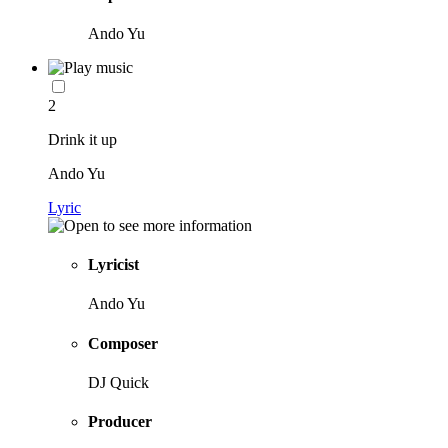
Ando Yu
2
Drink it up
Ando Yu
Lyric
Lyricist
Ando Yu
Composer
DJ Quick
Producer